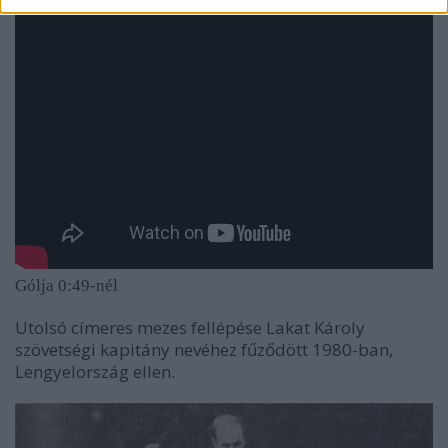
Gólja 0:49-nél
Utolsó címeres mezes fellépése Lakat Károly
szövetségi kapitány nevéhez fűződött 1980-ban,
Lengyelország ellen.