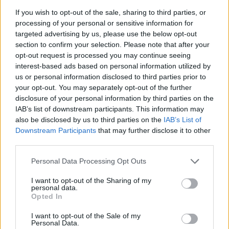
A magyar labdarúgó válogatottban 1975-ben
If you wish to opt-out of the sale, sharing to third parties, or
mutatkozott be
Baróti Lajos
kapitánykodása alatt.
processing of your personal or sensitive information for
targeted advertising by us, please use the below opt-out
section to confirm your selection. Please note that after your
opt-out request is processed you may continue seeing
interest-based ads based on personal information utilized by
us or personal information disclosed to third parties prior to
your opt-out. You may separately opt-out of the further
disclosure of your personal information by third parties on the
IAB’s list of downstream participants. This information may
also be disclosed by us to third parties on the
IAB’s List of
Downstream Participants
that may further disclose it to other
third parties.
A válogatott játékosaként
Please note that this website/app uses one or more Google
Personal Data Processing Opt Outs
services and may gather and store information including but
1980-ig 26 mérkőzésen 3 gólt szerzett címeres
not limited to your visit or usage behaviour. You may click to
I want to opt-out of the Sharing of my
mezben. A legemlékezetesebbet 1977 októberében
personal data.
grant or deny consent to Google and its third-party tags to
Bolíviának lőtte az interkontinentális VB-selejtezőn. A
Opted In
use your data for below specified purposes in below Google
gól sajnos semmilyen formában nem maradt fenn
consent section.
I want to opt-out of the Sale of my
az utókornak, ugyanis a körülbelül 40 méterről,
Personal Data.