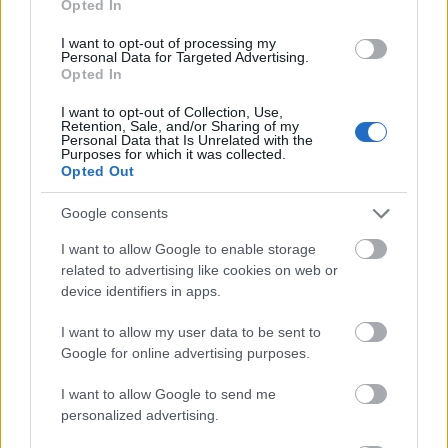
váratlanul eleresztett lövése nem csak a kapust,
Opted In
hanem az MTV operatőrét is meglepte, a kamera
állóképként rajta maradt Zomborin.
I want to opt-out of processing my
Personal Data for Targeted Advertising.
Opted In
I want to opt-out of Collection, Use,
Retention, Sale, and/or Sharing of my
"Erről később így emlékezett vissza a Sport
Personal Data that Is Unrelated with the
Purposes for which it was collected.
Plusz egy vele készült beszélgetésében:
Opted Out
-Semmit sem tudtunk Bolíviáról, csak
annyit, hogy dél-amerikaiak. Tele volt a
Google consents
gatyánk, azt hittük ezáltal, hogy olyanok,
I want to allow Google to enable storage
mint a brazilok. A pályán aztán kiderült,
related to advertising like cookies on web or
hogy nincs félnivalónk. Szegény Mahrer
device identifiers in apps.
Emil rendező, amíg élt, s találkoztunk,
I want to allow my user data to be sent to
mindig bocsánatot kért ezért a bakiért.
Google for online advertising purposes.
Történt ugyanis, hogy vezettem fel a labdát,
I want to allow Google to send me
erre a rendező kiszólt: add ki! Igen ám, de ő
personalized advertising.
ezt az operatőrnek mondta, ami azt