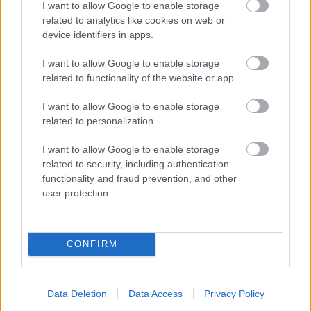
jelentette: a kamera adja ki a képet a szélre.
I want to allow Google to enable storage
related to analytics like cookies on web or
Az operatőr ki is adta balra, mire én jobbra
device identifiers in apps.
elrúgtam, s hatalmas gól lett belőle."
I want to allow Google to enable storage
related to functionality of the website or app.
Részt vett az 1978-as argentínai labdarúgó
I want to allow Google to enable storage
világbajnokságon, csoportunk mindhárom
related to personalization.
mérkőzésén végig a pályán volt, a franciák elleni,
utolsó mérkőzésen ő lőtte a becsületgólunkat.
I want to allow Google to enable storage
related to security, including authentication
functionality and fraud prevention, and other
user protection.
CONFIRM
Data Deletion
Data Access
Privacy Policy