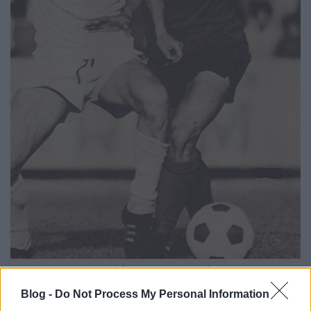
Egy 1976-os Vasas-Videoton összecsapáson
Csongrádival
csatázik a labdáért
Blog -
Do Not Process My Personal Information