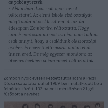
anyakönyvezték.
- Akkoriban divat volt sportnevet
változtatni. Az elemi iskola első osztályát
még Talián névvel kezdtem, de aztán
édesapám Zomborira változtatta. Hogy
ennek pontosan mi volt az oka, nem tudom,
csak annyit, hogy a családunk olaszországi
gyökerekre vezethető vissza, a név tehát
innen ered. De még egyszer mondom: az
ötvenes években sokan nevet változtattak.
Zombori nyolc évesen kezdett futballozni a Pécsi
Dózsa csapatában, ahol 1969-ben mutatkozott be a
felnőttek között. 102 bajnoki mérkőzésen 21 gól
fűződött a nevéhez.