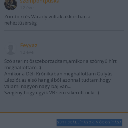
szempontpuska
12 éve
Zombori és Várady voltak akkoriban a
nehéztüzérség
Feyyaz
12 éve
Szó szerint összeborzadtam,amikor a szörnyű hírt
meghallottam. :(
Amikor a Déli Krónikában meghallottam Gulyás
Lászlót,az első hangjából azonnal tudtam,hogy
valami nagyon nagy baj van...
Szegény,hogy egyik VB sem sikerült neki. :(
SÜTI BEÁLLÍTÁSOK MÓDOSÍTÁSA