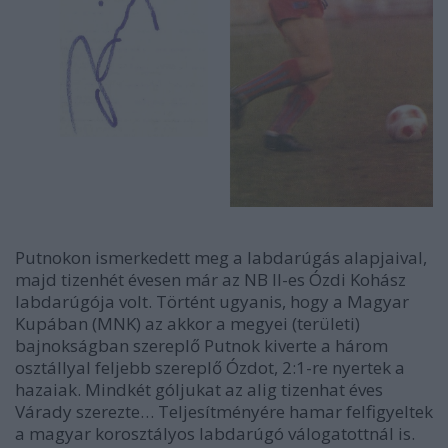
Putnokon ismerkedett meg a labdarúgás alapjaival,
majd tizenhét évesen már az NB II-es Ózdi Kohász
labdarúgója volt. Történt ugyanis, hogy a Magyar
Kupában (MNK) az akkor a megyei (területi)
bajnokságban szereplő Putnok kiverte a három
osztállyal feljebb szereplő Ózdot, 2:1-re nyertek a
hazaiak. Mindkét góljukat az alig tizenhat éves
Várady szerezte… Teljesítményére hamar felfigyeltek
a magyar korosztályos labdarúgó válogatottnál is.