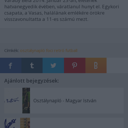
Várady Béla 2014. január 23-án, életének
hatvanegyedik évében, váratlanul hunyt el. Egykori
csapata, a Vasas, halálának emlékére örökre
visszavonultatta a 11-es számú mezt.
Címkék:
osztálynapló
foci
retró
futball
Ajánlott bejegyzések:
Osztálynapló - Magyar István