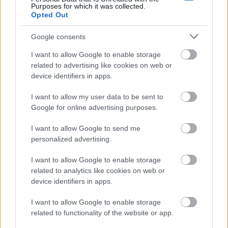
pályára a magyar nemzeti tizenegyben és 13 gólt
Purposes for which it was collected.
szerzett. Szerepelt az 1978-as labdarúgó VB
Opted Out
keretében, de egy sérülés miatt egyik meccsen sem
lépett pályára.
Google consents
I want to allow Google to enable storage
related to advertising like cookies on web or
device identifiers in apps.
I want to allow my user data to be sent to
Google for online advertising purposes.
I want to allow Google to send me
personalized advertising.
I want to allow Google to enable storage
related to analytics like cookies on web or
device identifiers in apps.
I want to allow Google to enable storage
related to functionality of the website or app.
1977-ben Bolíviának lő gólt