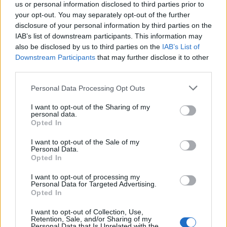
us or personal information disclosed to third parties prior to
your opt-out. You may separately opt-out of the further
Emlékszem, azon a nyáron mindenki azt
disclosure of your personal information by third parties on the
hitte, megvan az első magyar aranycipős
IAB’s list of downstream participants. This information may
labdarúgó. Európában mindenhol
also be disclosed by us to third parties on the
IAB’s List of
Downstream Participants
that may further disclose it to other
befejeződött az idény már, egy országot
third parties.
kivéve: Romániát. A borzalmas pusztítással
járó bukaresti földrengés miatt hetekig
Please note that this website/app uses one or more Google
Personal Data Processing Opt Outs
services and may gather and store information including but
szünetelt a pontvadászat, négy fordulót
not limited to your visit or usage behaviour. You may click to
I want to opt-out of the Sharing of my
elhalasztottak. Az utolsó fordulókban egy
personal data.
grant or deny consent to Google and its third-party tags to
Opted In
bizonyos Dudu Georgescu váratlanul
use your data for below specified purposes in below Google
consent section.
elkezdte termelni a gólokat. Az utólag
I want to opt-out of the Sale of my
Personal Data.
lejátszott meccsek egyikén például 7 gólt
Opted In
szerzett. Nem Várady Béla kapta az
I want to opt-out of processing my
Aranycipőt…
Personal Data for Targeted Advertising.
Opted In
I want to opt-out of Collection, Use,
Várady 1972 és 1982 között 36 alkalommal lépett
Retention, Sale, and/or Sharing of my
Personal Data that Is Unrelated with the