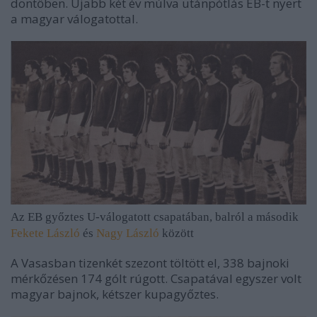
döntőben. Újabb két év múlva utánpótlás EB-t nyert
a magyar válogatottal.
Az EB győztes U-válogatott csapatában, balról a második
Fekete László
és
Nagy László
között
A Vasasban tizenkét szezont töltött el, 338 bajnoki
mérkőzésen 174 gólt rúgott. Csapatával egyszer volt
magyar bajnok, kétszer kupagyőztes.