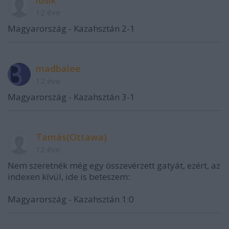
12 éve
Magyarország - Kazahsztán 2-1
madbalee
12 éve
Magyarország - Kazahsztán 3-1
Tamás(Ottawa)
12 éve
Nem szeretnék még egy összevérzett gatyát, ezért, az
indexen kívül, ide is beteszem:
Magyarország - Kazahsztán 1:0