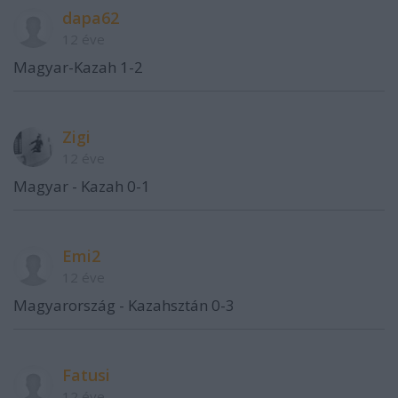
dapa62
12 éve
Magyar-Kazah 1-2
Zigi
12 éve
Magyar - Kazah 0-1
Emi2
12 éve
Magyarország - Kazahsztán 0-3
Fatusi
12 éve