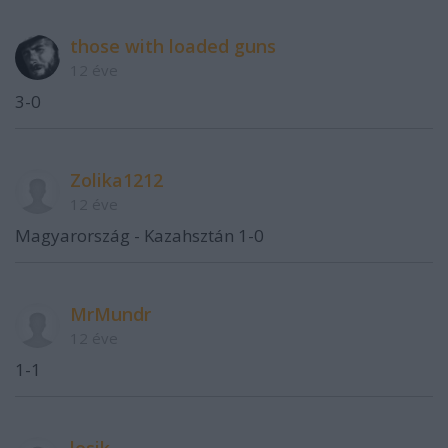
those with loaded guns
12 éve
3-0
Zolika1212
12 éve
Magyarország - Kazahsztán 1-0
MrMundr
12 éve
1-1
losik