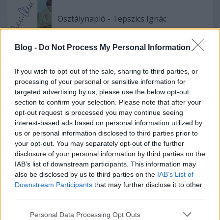
Osztálynapló - Tepszics Ignác
Blog -
Do Not Process My Personal Information
Osztálynapló - Haaz Ferenc
If you wish to opt-out of the sale, sharing to third parties, or
processing of your personal or sensitive information for
targeted advertising by us, please use the below opt-out
section to confirm your selection. Please note that after your
opt-out request is processed you may continue seeing
Időkapszula: NB I. 1985/86 Magyarország
interest-based ads based on personal information utilized by
- Dél-Korea mérkőzés
us or personal information disclosed to third parties prior to
your opt-out. You may separately opt-out of the further
disclosure of your personal information by third parties on the
IAB’s list of downstream participants. This information may
also be disclosed by us to third parties on the
IAB’s List of
blog.hu
facebook
Downstream Participants
that may further disclose it to other
third parties.
Please note that this website/app uses one or more Google
Szólj hozzá!
Personal Data Processing Opt Outs