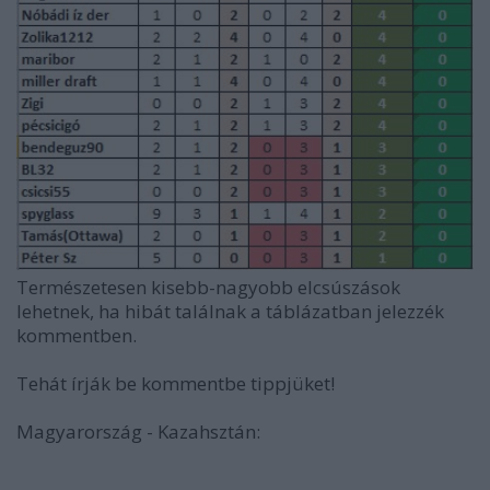
Természetesen kisebb-nagyobb elcsúszások
lehetnek, ha hibát találnak a táblázatban jelezzék
kommentben.
Tehát írják be kommentbe tippjüket!
Magyarország - Kazahsztán: