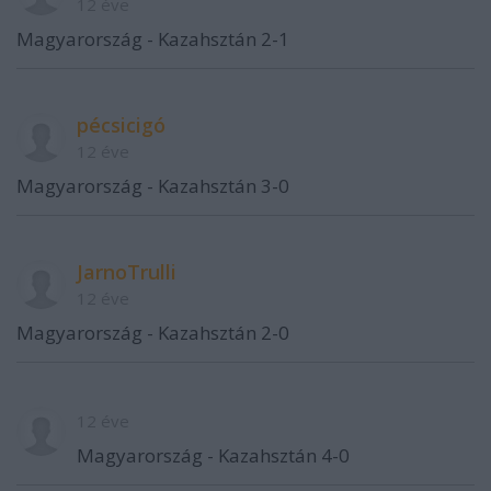
12 éve
Magyarország - Kazahsztán 2-1
pécsicigó
12 éve
Magyarország - Kazahsztán 3-0
JarnoTrulli
12 éve
Magyarország - Kazahsztán 2-0
12 éve
Magyarország - Kazahsztán 4-0