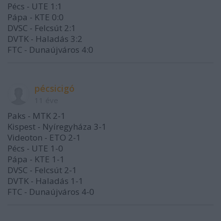
Pécs - UTE 1:1
Pápa - KTE 0:0
DVSC - Felcsút 2:1
DVTK - Haladás 3:2
FTC - Dunaújváros 4:0
pécsicigó
11 éve
Paks - MTK 2-1
Kispest - Nyíregyháza 3-1
Videoton - ETO 2-1
Pécs - UTE 1-0
Pápa - KTE 1-1
DVSC - Felcsút 2-1
DVTK - Haladás 1-1
FTC - Dunaújváros 4-0