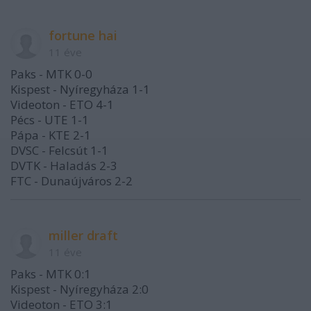
fortune hai
11 éve
Paks - MTK 0-0
Kispest - Nyíregyháza 1-1
Videoton - ETO 4-1
Pécs - UTE 1-1
Pápa - KTE 2-1
DVSC - Felcsút 1-1
DVTK - Haladás 2-3
FTC - Dunaújváros 2-2
miller draft
11 éve
Paks - MTK 0:1
Kispest - Nyíregyháza 2:0
Videoton - ETO 3:1