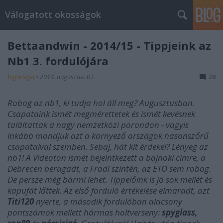
Válogatott okosságok
Bettaandwin - 2014/15 - Tippjeink az
Nb1 3. fordulójára
bigacsiga
•
2014. augusztus 07.
28
Robog az nb1, ki tudja hol áll meg? Augusztusban.
Csapataink ismét megmérettetek és ismét kevésnek
találtattak a nagy nemzetközi porondon - vagyis
inkább mondjuk azt a környező országok hasonszőrű
csapataival szemben. Sebaj, hát kit érdekel? Lényeg az
nb1! A Videoton ismét bejelntkezett a bajnoki címre, a
Debrecen beragadt, a Fradi szintén, az ETO sem robog.
De persze még bármi lehet. Tippelőink is jó sok mellét és
kapufát lőttek. Az első forduló értékelése elmaradt, azt
Titi120
nyerte, a második fordulóban alacsony
pontszámok mellett hármas holtverseny:
spyglass,