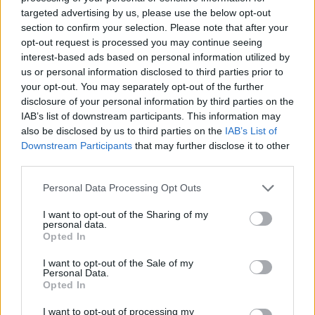
Paks - MTK 1-1
targeted advertising by us, please use the below opt-out
Kispest - Nyíregyháza 3-1
section to confirm your selection. Please note that after your
Videoton - ETO 3-2
opt-out request is processed you may continue seeing
Pécs - UTE 1-2
interest-based ads based on personal information utilized by
Pápa - KTE 1-1
us or personal information disclosed to third parties prior to
DVSC - Felcsút 2-1
your opt-out. You may separately opt-out of the further
DVTK - Haladás 1-0
disclosure of your personal information by third parties on the
FTC - Dunaújváros 2-0
IAB’s list of downstream participants. This information may
also be disclosed by us to third parties on the
IAB’s List of
Downstream Participants
that may further disclose it to other
third parties.
maribor_
Please note that this website/app uses one or more Google
12 éve
Personal Data Processing Opt Outs
services and may gather and store information including but
Paks - MTK 0-1
not limited to your visit or usage behaviour. You may click to
I want to opt-out of the Sharing of my
Kispest - Nyíregyháza 2-0
personal data.
grant or deny consent to Google and its third-party tags to
Opted In
Videoton - ETO 1-1
use your data for below specified purposes in below Google
Pécs - UTE 1-2
consent section.
I want to opt-out of the Sale of my
Pápa - KTE 0-1
Personal Data.
Opted In
DVSC - Felcsút 3-1
DVTK - Haladás 1-0
I want to opt-out of processing my