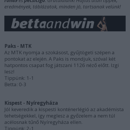
ron89
és
pécsicigó
. Gratulálunk! Hajtás után tippek,
eredmények, táblázatok, minden jó, tartsanak velünk!
Paks - MTK
Az MTK nyomja a szokásost, gyűjtögeti szépen a
pontokat az elején. A Paks is mondjuk, szóval két
hatpontos csapat fog játszani 1126 néző előtt. Izgi
lesz!
Tippünk: 1-1
Betta: 0-3
Kispest - Nyíregyháza
Jól keveredik a kispesti konténerlégió az akadémista
tehetségekkel, így meglesz a győzelem a nem túl
acélosnak tűnő Nyíregyháza ellen.
Tippünk: 2-1