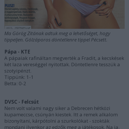
Ma Görög Zitának adtuk meg a lehetőséget, hogy
tippeljen. Gólzáporos döntetlenre tippel Pécsett.
Pápa - KTE
A pápaiak rafináltan megverték a Fradit, a kecskések
két laza vereséggel nyitottak. Döntetlenre tesszük a
szotyipénzt.
Tippünk: 1-1
Betta: 0-2
DVSC - Felcsút
Nem volt valami nagy siker a Debrecen hétközi
kupameccse, csúnyán kiestek. Itt a remek alkalom
bizonyítani, kárpótolni a szurkolókat - szokták
mondani ilyenkor az edzők meg a játékosok. Na ja.