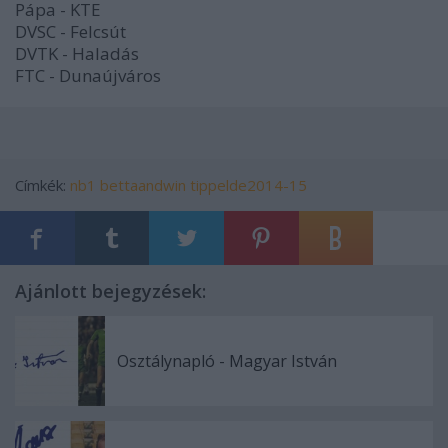
Pápa - KTE
DVSC - Felcsút
DVTK - Haladás
FTC - Dunaújváros
Címkék:
nb1
bettaandwin
tippelde2014-15
Ajánlott bejegyzések:
Osztálynapló - Magyar István