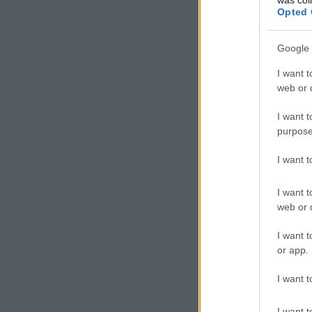
Opted 
Kispest - DVSC
A nevében is hazu
tényező a magyar 
Google 
úrral karöltve, j
Tippünk: 1-2
I want t
Betta: 2-0
web or d
I want t
purpose
I want 
I want t
web or d
I want t
or app.
I want t
I want t