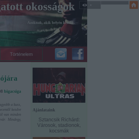
atott okosságok
Azoknak, akik helyén kezelik.
Történelem
lójára
:08
bigacsiga
agyobb a kuss,
ecentől kezdve
Ajánlataink
jól van minden
Sztancsik Richárd:
avár. Mindegy,
Városok, stadionok,
kocsmák