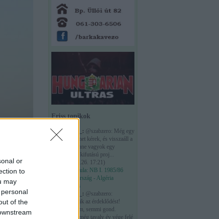
Friss topikok
maribor_:
@szabzero: Még egy
kis türelmet kérek, és visszaáll a
rend. Benne vagyok egy
nagyobb kifutású proj...
sonal or
(
2026.05.26. 17:21
)
Időkapszula: NB I. 1985/86
ection to
Magyarország - Algéria
ou may
mérkőzés
 personal
maribor_:
@szabzero:
out of the
Köszönjük az érdeklődést!
Nyugalom, semmi gond.
 downstream
Találtam még tavaly év vége felé