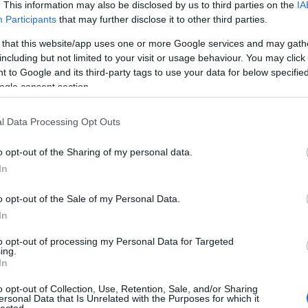
. This information may also be disclosed by us to third parties on the
IA
Participants
that may further disclose it to other third parties.
 that this website/app uses one or more Google services and may gath
including but not limited to your visit or usage behaviour. You may click 
 to Google and its third-party tags to use your data for below specifi
ogle consent section.
 hiszem Playmate, valahol, valamikor. A Paksnak szurkol.
l Data Processing Opt Outs
vesbe hamarosan, nem fog elsütétülni emiatt az m1. A panelstadion királyaira sem sok nap süt 
o opt-out of the Sharing of my personal data.
gadó. Botrányos lesz, inkább ne nézzék. Tegyenek a legmagasabb oddsra.
In
o opt-out of the Sale of my Personal Data.
iesni úgytűnik, a Videoton meg bajnok akar lenni. Simán beleférhet ilyenkor egy iksz.
In
to opt-out of processing my Personal Data for Targeted
ing.
or, Felcsút, M Lőrinc, kisvasút. Ha egy messziről jövő embernek valahogy röviden el akarnán
In
ebben a szép országban mostanában, mit csinál az elit, akkor két szotyiköpés közt erről a meccsr
dolgokról mesélhetnénk nekik. Sírnának. Mi is.
o opt-out of Collection, Use, Retention, Sale, and/or Sharing
ersonal Data that Is Unrelated with the Purposes for which it
lected.