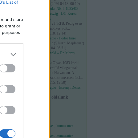
B’s List of
vagy 5...
(
2026.04.13. 06:19
)
Időkapszula: NB I. 1985/86
Magyarország - Dél-Korea
mérkőzés
er and store
maribor_:
@RTB: Pedig ez az
to grant or
elejétől publikus volt...
ed purposes
(
2026.03.18. 12:14
)
Osztálynapló - Fodor Imre
maribor_:
@JuAn: Majdnem :)
(
2026.03.04. 05:51
)
Osztálynapló – Dr. Mezey
György
szabzero:
Olyan 1983 körül
mostanában.
megyei serdülő válogatottak
tornája volt Hatvanban. A
Heves-Szabolcs meccsen foci...
(
2026.01.15. 12:59
)
Osztálynapló - Eszenyi Dénes
Facebook oldalunk
Feedek
k magyarázni,
RSS 2.0
ől, és a
bejegyzések
,
kommentek
Atom
bejegyzések
,
kommentek