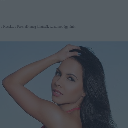
 a Kecske, a Paks alól meg kihúzzák az atomot úgytűnik.