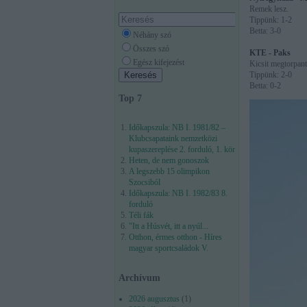
Remek lesz.
Tippünk: 1-2
Betta: 3-0
Néhány szó
Összes szó
KTE - Paks
Egész kifejezést
Kicsit megtorpant
Tippünk: 2-0
Betta: 0-2
Top 7
Időkapszula: NB I. 1981/82 –
Klubcsapataink nemzetközi
kupaszereplése 2. forduló, 1. kör
Heten, de nem gonoszok
A legszebb 15 olimpikon
Szocsiból
Időkapszula: NB I. 1982/83 8.
forduló
Téli fák
"Itt a Húsvét, itt a nyúl...
Otthon, érmes otthon - Híres
magyar sportcsaládok V.
Archívum
2026 augusztus
(
1
)