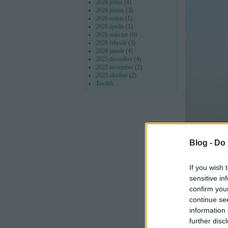
2026 július
(
4
)
2026 június
(
3
)
2026 május
(
1
)
2026 április
(
1
)
2026 március
(
6
)
2026 február
(
3
)
2026 január
(
4
)
2025 december
(
4
)
2025 november
(
2
)
2025 október
(
2
)
Tovább
...
Blog -
Do 
If you wish 
sensitive in
confirm you
continue se
information 
further disc