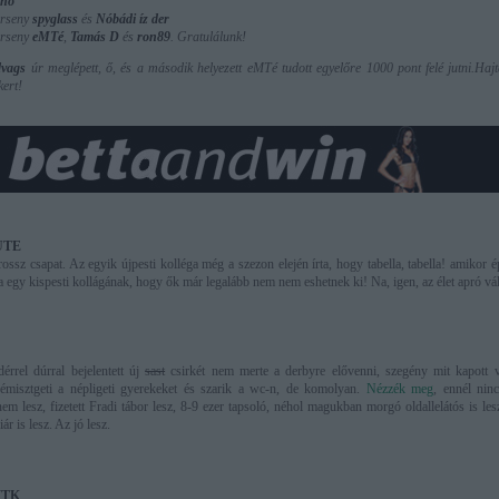
no
erseny
spyglass
és
Nóbádi íz der
erseny
eMTé
,
Tamás D
és
ron89
. Gratulálunk!
dvags
úr meglépett, ő, és a második helyezett eMTé tudott egyelőre 1000 pont felé jutni.Hajt
kert!
 UTE
ossz csapat. Az egyik újpesti kolléga még a szezon elején írta, hogy tabella, tabella! amikor ép
ta egy kispesti kollágának, hogy ők már legalább nem nem eshetnek ki! Na, igen, az élet apró vál
érrel dúrral bejelentett új
sast
csirkét nem merte a derbyre elővenni, szegény mit kapott v
misztgeti a népligeti gyerekeket és szarik a wc-n, de komolyan.
Nézzék meg
, ennél ninc
em lesz, fizetett Fradi tábor lesz, 8-9 ezer tapsoló, néhol magukban morgó oldallelátós is les
r is lesz. Az jó lesz.
MTK