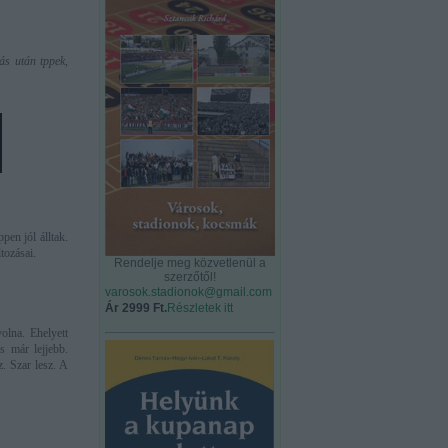
ás után tppek,
pen jól álltak.
tozásai.
Rendelje meg közvetlenül a
szerzőtől!
varosok.stadionok@gmail.com
Ár 2999 Ft.
Részletek itt
olna. Ehelyett
s már lejjebb.
z. Szar lesz. A