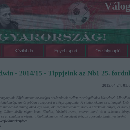
Válog
Kézilabda
Egyéb sport
Osztálynapló
win - 2014/15 - Tippjeink az Nb1 25. fordu
2015.04.24. 01
, ragyogunk. Fájdalmasan nevetséges nézőszámok mellett csordogálnak a küzdelmek. Minnél n
attalanság, annál jobban rákapcsol a sikepropaganda. A stadionokban visszhangzik Debr
e mindenhol mindig akad egy okos, aki megmagyarázza, hogy a szurkolók hülyék, és hogy 
ly, Gábor király vágtat luxus Skodán, köröttük csend, amerre ment' és a szkennelt kárty
r ez a rémálom is végetér. Pótoltunk minden elmaradást! Nézzük a fordulónkénti nyerteseket.
verfieldmarketplace
i