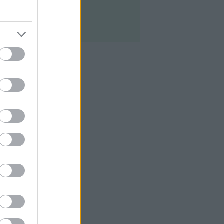
z az ember
Egyéb
szinók Vajna