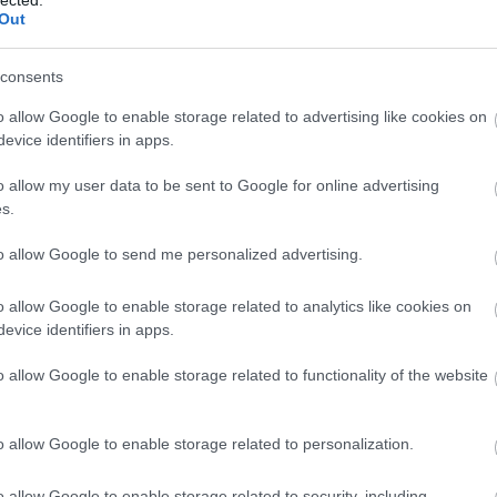
Out
dó szabógyuri ismét elsütött valami
bicskanyitogatót a kispesti szurkolókról
. Tragédia, hogy e
fociban, az országban. A másik oldalt úgy hirlik Szima úrnak rendesen beindultak az állami ka
consents
obban is pörög mostanában a Loki.
o allow Google to enable storage related to advertising like cookies on
evice identifiers in apps.
o allow my user data to be sent to Google for online advertising
s.
to allow Google to send me personalized advertising.
o allow Google to enable storage related to analytics like cookies on
evice identifiers in apps.
o allow Google to enable storage related to functionality of the website
o allow Google to enable storage related to personalization.
o allow Google to enable storage related to security, including