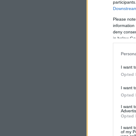
participants
Downstream 
Please note
information 
deny consent
in below Go
Lisa Morales, azt
Persona
Pápa - Haladás
Pápa is megy a le
I want t
Igazi kiesési ran
Tippünk: 3-3
Opted 
Betta: 3-4
Videoton - Pécs
I want t
A Pécs nem akar k
Opted 
Tippünk: 1-1
Betta: 0-3
I want 
Advertis
ETO - Felcsút
Csodálatos! Quest
Opted 
hogy mi is folyik 
csapatok mögötti 
I want t
Tippünk: 1-2
of my P
Betta: 3-0
was col