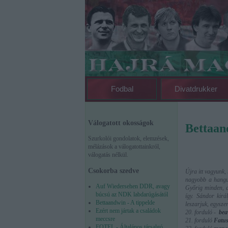
Fodbal
Divatdrukker
Válogatott okosságok
Bettaand
Szurkolói gondolatok, elemzések,
mélázások a válogatottainkról,
válogatás nélkül.
Csokorba szedve
Újra itt vagyunk
nagyobb a hangul
Auf Wiedersehen DDR, avagy
Győrig minden, d
búcsú az NDK labdarúgásától
így. Sándor kirá
Bettaandwin - A tippelde
leszarjuk, egysze
Ezért nem jártak a családok
20. forduló -
bea
meccsre
21. forduló
Fatus
FOTEL - Általános társalgó