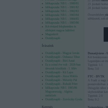
22. forduló
mano
Időkapszula: NB I. - 1980/81
23. forduló holtv
Időkapszula: NB I. - 1981/82
24. forduló holtv
Időkapszula: NB I. - 1982/83
Összesítésben
yi
Időkapszula: NB I. - 1983/84
táblázatok, sok si
Időkapszula: NB I. - 1984/85
Időkapszula: NB I. - 1985/86
Két évtized felejthetetlen és
elfelejtett magyar hálóőrei
Magunkról
Osztálynapló
Írásaink
Osztálynapló - Magyar István
Dunaújváros -
Osztálynapló - Onhausz Tibor
Két botrányosan r
Osztálynapló - Bíró Antal
Legutoljára azt ír
Ez a csönd éve volt - 2026-ban
Tippünk: 1-1
távoztak közülünk - 1. félév
Betta: 3-0
Osztálynapló - Kű Lajos
Osztálynapló - Józsa Miklós
FTC - DVTK
Osztálynapló - Mészöly Pál
A Fradi a nagy d
Osztálynapló - Rubold Péter
promóvideóban ré
Időkapszula: NB I. 1985/86
Diósgyőri tábor n
Magyarország - Algéria
skyboxokban kaviá
mérkőzés
Tippünk: 2-0
Osztálynapló - Zsivóczky Gyula
Betta: 0-2
Keresés
Nyíregyháza - 