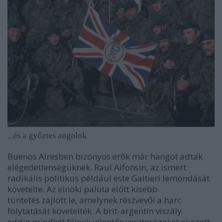
...és a győztes angolok
Buenos Airesben bizonyos erők már hangot adtak
elégedetlenségüknek. Raul Alfonsin, az ismert
radikális politikus például este Galtieri lemondását
követelte. Az elnöki palota előtt kisebb
tüntetés zajlott le, amelynek részvevői a harc
folytatását követelték. A brit-argentin viszály
eddig mindkét félnek jelentős veszteségeket okozott.