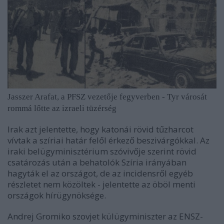
Jasszer Arafat, a PFSZ vezetője fegyverben - Tyr városát
rommá lőtte az izraeli tüzérség
Irak azt jelentette, hogy katonái rövid tűzharcot
vívtak a szíriai határ felől érkező beszivárgókkal. Az
iraki belügyminisztérium szóvivője szerint rövid
csatározás után a behatolók Szíria irányában
hagyták el az országot, de az incidensről egyéb
részletet nem közöltek - jelentette az öböl menti
országok hírügynöksége.
Andrej Gromiko szovjet külügyminiszter az ENSZ-