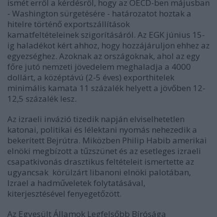
ismét erről a kérdésről, hogy az OECD-ben májusban
- Washington sürgetésére - határozatot hoztak a
hitelre történő exportszállítások
kamatfeltételeinek szigorításáról. Az EGK június 15-
ig haladékot kért ahhoz, hogy hozzájáruljon ehhez az
egyezséghez. Azoknak az országoknak, ahol az egy
főre jutó nemzeti jövedelem meghaladja a 4000
dollárt, a középtávú (2-5 éves) exporthitelek
minimális kamata 11 százalék helyett a jövőben 12-
12,5 százalék lesz.
Az izraeli invázió tizedik napján elviselhetetlen
katonai, politikai és lélektani nyomás nehezedik a
bekerített Bejrútra. Miközben Philip Habib amerikai
elnöki megbízott a tűzszünet és az esetleges izraeli
csapatkivonás drasztikus feltételeit ismertette az
ugyancsak körülzárt libanoni elnöki palotában,
Izrael a hadműveletek folytatásával,
kiterjesztésével fenyegetőzött.
Az Egyesült Államok Legfelsőbb Bírósága