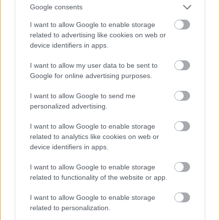
Google consents
I want to allow Google to enable storage
Besszonov rúgta kapufára a labdát, Sengelija (7) fogja is a
related to advertising like cookies on web or
fejét, a brazilok, Socrates és Valdir Peres
device identifiers in apps.
megkönnyebbültek
I want to allow my user data to be sent to
Google for online advertising purposes.
I want to allow Google to send me
personalized advertising.
I want to allow Google to enable storage
related to analytics like cookies on web or
device identifiers in apps.
I want to allow Google to enable storage
related to functionality of the website or app.
I want to allow Google to enable storage
related to personalization.