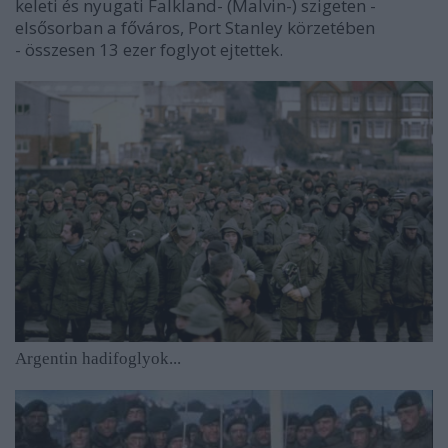
keleti és nyugati Falkland- (Malvin-) szigeten -
elsősorban a főváros, Port Stanley körzetében
- összesen 13 ezer foglyot ejtettek.
Argentin hadifoglyok...