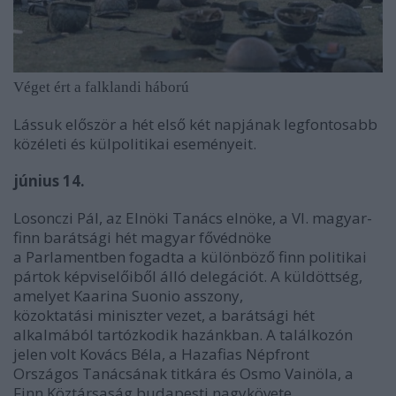
Véget ért a falklandi háború
Lássuk először a hét első két napjának legfontosabb
közéleti és külpolitikai eseményeit.
június 14.
Losonczi Pál, az Elnöki Tanács elnöke, a VI. magyar-
finn barátsági hét magyar fővédnöke
a Parlamentben fogadta a különböző finn politikai
pártok képviselőiből álló delegációt. A küldöttség,
amelyet Kaarina Suonio asszony,
közoktatási miniszter vezet, a barátsági hét
alkalmából tartózkodik hazánkban. A találkozón
jelen volt Kovács Béla, a Hazafias Népfront
Országos Tanácsának titkára és Osmo Vainöla, a
Finn Köztársaság budapesti nagykövete.