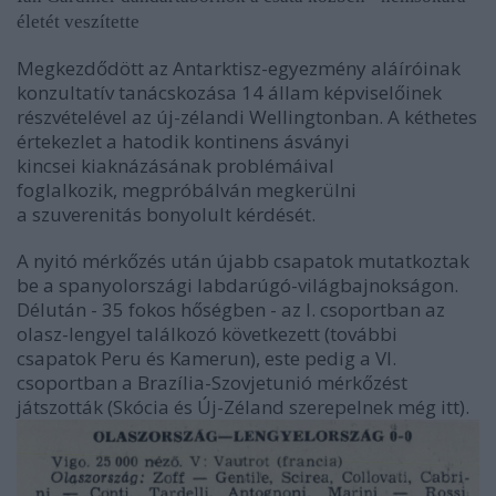
életét veszítette
Megkezdődött az Antarktisz-egyezmény aláíróinak
konzultatív tanácskozása 14 állam képviselőinek
részvételével az új-zélandi Wellingtonban. A kéthetes
értekezlet a hatodik kontinens ásványi
kincsei kiaknázásának problémáival
foglalkozik, megpróbálván megkerülni
a szuverenitás bonyolult kérdését.
A nyitó mérkőzés után újabb csapatok mutatkoztak
be a spanyolországi labdarúgó-világbajnokságon.
Délután - 35 fokos hőségben - az I. csoportban az
olasz-lengyel találkozó következett (további
csapatok Peru és Kamerun), este pedig a VI.
csoportban a Brazília-Szovjetunió mérkőzést
játszották (Skócia és Új-Zéland szerepelnek még itt).