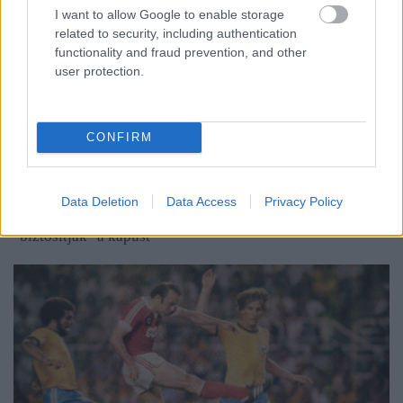
I want to allow Google to enable storage
related to security, including authentication
functionality and fraud prevention, and other
user protection.
CONFIRM
Daszajev kitűnően őrizte a szovjet válogatott kapuját,
fiatal, még nagyra hivatott kapus, ezúttal Oscar fejéről üti
Data Deletion
Data Access
Privacy Policy
el a labdát, Besszonov (8), Szulakvelidze és Csivadze (3)
"biztosítják" a kapust