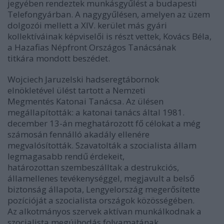
jegyében rendeztek munkásgyűlést a budapesti
Telefongyárban. A nagygyűlésen, amelyen az üzem
dolgozói mellett a XIV. kerület más gyári
kollektíváinak képviselői is részt vettek, Kovács Béla,
a Hazafias Népfront Országos Tanácsának
titkára mondott beszédet.
Wojciech Jaruzelski hadseregtábornok
elnökletével ülést tartott a Nemzeti
Megmentés Katonai Tanácsa. Az ülésen
megállapították: a katonai tanács által 1981.
december 13-án meghatározott fő célokat a még
számosán fennálló akadály ellenére
megvalósították. Szavatolták a szocialista állam
legmagasabb rendű érdekeit,
határozottan szembeszálltak a destrukciós,
államellenes tevékenységgel, megjavult a belső
biztonság állapota, Lengyelország megerősítette
pozícióját a szocialista országok közösségében.
Az alkotmányos szervek aktívan munkálkodnak a
szocialista megújhodás folyamatának