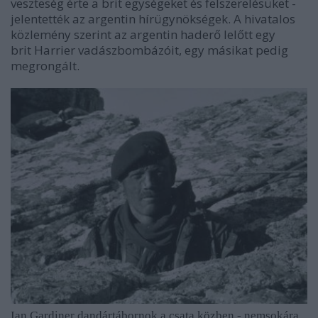
veszteség érte a brit egységeket és felszerelésüket -
jelentették az argentin hírügynökségek. A hivatalos
közlemény szerint az argentin haderő lelőtt egy
brit Harrier vadászbombázóit, egy másikat pedig
megrongált.
Ian Gardiner dandártábornok a csata közben - nemsokára