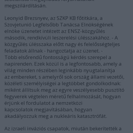
megszilárdításán.
Leonyid Brezsnyev, az SZKP KB főtitkára, a
Szovjetunió Legfelsőbb Tanácsa Elnökségének
elnöke üzenetet intézett az ENSZ-közgyűlés
második, rendkívüli leszerelési ülésszakához. - A
közgyűlés ülésszaka előtt nagy és felelősségteljes
feladatok állnak - hangoztatja az üzenet. -
Több elsőrendű fontosságú kérdés szerepel a
napirenden. Ezek közül is a legfontosabb, amely a
világ minden részében leginkább nyugtalanítja
az embereket, s amelyről sok ország állami vezetői,
közéleti személyiségei a legtöbbet gondolkodnak:
miként állítsuk meg az egyre veszélyesebb pusztító
fegyverek végtelen méretű felhalmozását, hogyan
érjünk el fordulatot a nemzetközi
kapcsolatok megjavításában, hogyan
akadályozzuk meg a nukleáris katasztrófát.
Az izraeli inváziós csapatok, miután bekerítették a