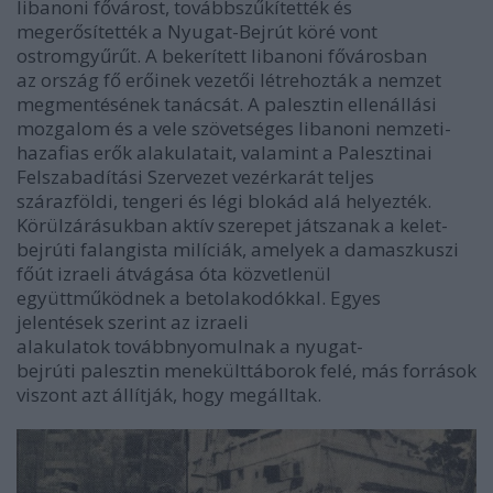
libanoni fővárost, továbbszűkítették és
megerősítették a Nyugat-Bejrút köré vont
ostromgyűrűt. A bekerített libanoni fővárosban
az ország fő erőinek vezetői létrehozták a nemzet
megmentésének tanácsát. A palesztin ellenállási
mozgalom és a vele szövetséges libanoni nemzeti-
hazafias erők alakulatait, valamint a Palesztinai
Felszabadítási Szervezet vezérkarát teljes
szárazföldi, tengeri és légi blokád alá helyezték.
Körülzárásukban aktív szerepet játszanak a kelet-
bejrúti falangista milíciák, amelyek a damaszkuszi
főút izraeli átvágása óta közvetlenül
együttműködnek a betolakodókkal. Egyes
jelentések szerint az izraeli
alakulatok továbbnyomulnak a nyugat-
bejrúti palesztin menekülttáborok felé, más források
viszont azt állítják, hogy megálltak.