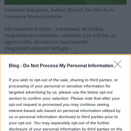
Giancarlo Antognoni, Andrzej Buncol, Jan Jalocha és
Giampiero Marini küzdelme
Két különböző stílus - a könnyed, technikás
megoldásokra törekvés, szemben a jó erőnlét, az
egyszerűbb, de sokszor hasznosabb
megoldást választó felfogás -
összecsapásának ígérkezett a Mundial
érdeklődéssel várt, hétfő esti találkozója.
Blog -
Do Not Process My Personal Information
If you wish to opt-out of the sale, sharing to third parties, or
processing of your personal or sensitive information for
targeted advertising by us, please use the below opt-out
section to confirm your selection. Please note that after your
opt-out request is processed you may continue seeing
interest-based ads based on personal information utilized by
us or personal information disclosed to third parties prior to
your opt-out. You may separately opt-out of the further
disclosure of your personal information by third parties on the