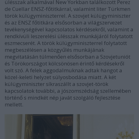
ülésszak alkalmával New Yorkban találkozott Perez
de Cuellar ENSZ-főtitkárral, valamint liter Türkmen
török külügyminiszterrel. A szovjet külügyminiszter
és az ENSZ főtitkára elsősorban a világszervezet
tevékenységével kapcsolatos kérdésekről, valamint a
rendkívüli leszerelési ülésszak munkájáról folytatott
eszmecserét. A török külügyminiszterrel folytatott
megbeszélésen a közgyűlés munkájának
megvitatásán túlmenően elsősorban a Szovjetuniót
és Törökországot kölcsönösen érintő kérdésekről
volt szó. A felek aggodalmuknak adtak hangot a
közel-keleti helyzet súlyosbodása miatt. A két
külügyminiszter síkraszállt a szovjet-török
kapcsolatok további, a jószomszédság szellemében
történő s mindkét nép javát szolgáló fejlesztése
mellett.