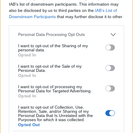
IAB’s list of downstream participants. This information may
also be disclosed by us to third parties on the
IAB’s List of
Downstream Participants
that may further disclose it to other
third parties.
Please note that this website/app uses one or more Google
Personal Data Processing Opt Outs
services and may gather and store information including but
not limited to your visit or usage behaviour. You may click to
I want to opt-out of the Sharing of my
personal data.
grant or deny consent to Google and its third-party tags to
Opted In
use your data for below specified purposes in below Google
consent section.
I want to opt-out of the Sale of my
Personal Data.
Opted In
I want to opt-out of processing my
Personal Data for Targeted Advertising.
Opted In
I want to opt-out of Collection, Use,
Retention, Sale, and/or Sharing of my
Personal Data that Is Unrelated with the
Purposes for which it was collected.
Opted Out