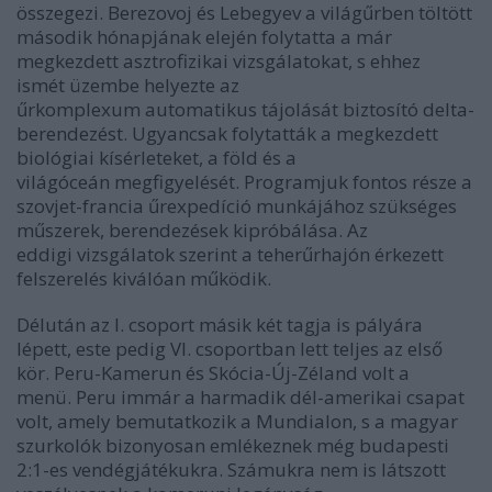
összegezi. Berezovoj és Lebegyev a világűrben töltött
második hónapjának elején folytatta a már
megkezdett asztrofizikai vizsgálatokat, s ehhez
ismét üzembe helyezte az
űrkomplexum automatikus tájolását biztosító delta-
berendezést. Ugyancsak folytatták a megkezdett
biológiai kísérleteket, a föld és a
világóceán megfigyelését. Programjuk fontos része a
szovjet-francia űrexpedíció munkájához szükséges
műszerek, berendezések kipróbálása. Az
eddigi vizsgálatok szerint a teherűrhajón érkezett
felszerelés kiválóan működik.
Délután az I. csoport másik két tagja is pályára
lépett, este pedig VI. csoportban lett teljes az első
kör. Peru-Kamerun és Skócia-Új-Zéland volt a
menü. Peru immár a harmadik dél-amerikai csapat
volt, amely bemutatkozik a Mundialon, s a magyar
szurkolók bizonyosan emlékeznek még budapesti
2:1-es vendégjátékukra. Számukra nem is látszott