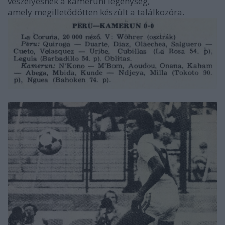
veszélyesnek a kameruni legénység,
amely megilletődötten készült a találkozóra.