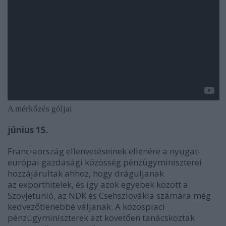
A mérkőzés góljai
június 15.
Franciaország ellenvetéseinek ellenére a nyugat-
európai gazdasági közösség pénzügyminiszterei
hozzájárultak ahhoz, hogy dráguljanak
az exporthitelek, és így azok egyebek között a
Szovjetunió, az NDK és Csehszlovákia számára még
kedvezőtlenebbé váljanak. A közöspiaci
pénzügyminiszterek azt követően tanácskoztak