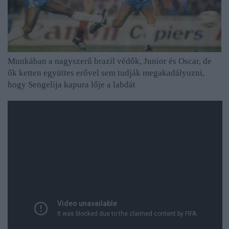
Munkában a nagyszerű brazil védők, Junior és Oscar, de
ők ketten együttes erővel sem tudják megakadályozni,
hogy Sengelija kapura lője a labdát