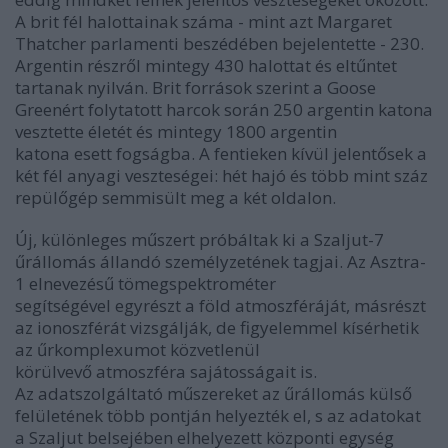
A brit fél halottainak száma - mint azt Margaret
Thatcher parlamenti beszédében bejelentette - 230.
Argentin részről mintegy 430 halottat és eltűntet
tartanak nyilván. Brit források szerint a Goose
Greenért folytatott harcok során 250 argentin katona
vesztette életét és mintegy 1800 argentin
katona esett fogságba. A fentieken kívül jelentősek a
két fél anyagi veszteségei: hét hajó és több mint száz
repülőgép semmisült meg a két oldalon.
Új, különleges műszert próbáltak ki a Szaljut-7
űrállomás állandó személyzetének tagjai. Az Asztra-
1 elnevezésű tömegspektrométer
segítségével egyrészt a föld atmoszféráját, másrészt
az ionoszférát vizsgálják, de figyelemmel kísérhetik
az űrkomplexumot közvetlenül
körülvevő atmoszféra sajátosságait is.
Az adatszolgáltató műszereket az űrállomás külső
felületének több pontján helyezték el, s az adatokat
a Szaljut belsejében elhelyezett központi egység