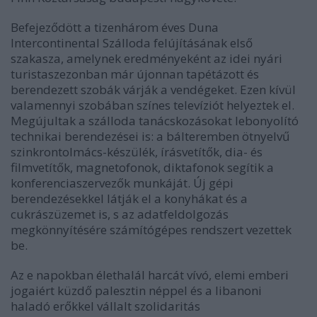
Befejeződött a tizenhárom éves Duna
Intercontinental Szálloda felújításának első
szakasza, amelynek eredményeként az idei nyári
turistaszezonban már újonnan tapétázott és
berendezett szobák várják a vendégeket. Ezen kívül
valamennyi szobában színes televíziót helyeztek el.
Megújultak a szálloda tanácskozásokat lebonyolító
technikai berendezései is: a bálteremben ötnyelvű
szinkrontolmács-készülék, írásvetítők, dia- és
filmvetítők, magnetofonok, diktafonok segítik a
konferenciaszervezők munkáját. Új gépi
berendezésekkel látják el a konyhákat és a
cukrászüzemet is, s az adatfeldolgozás
megkönnyítésére számítógépes rendszert vezettek
be.
Az e napokban élethalál harcát vívó, elemi emberi
jogaiért küzdő palesztin néppel és a libanoni
haladó erőkkel vállalt szolidaritás