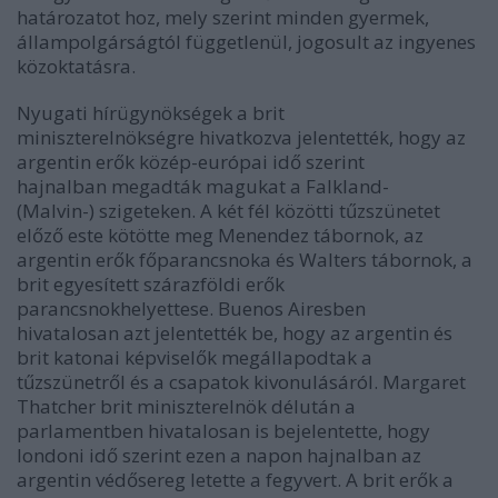
határozatot hoz, mely szerint minden gyermek,
állampolgárságtól függetlenül, jogosult az ingyenes
közoktatásra.
Nyugati hírügynökségek a brit
miniszterelnökségre hivatkozva jelentették, hogy az
argentin erők közép-európai idő szerint
hajnalban megadták magukat a Falkland-
(Malvin-) szigeteken. A két fél közötti tűzszünetet
előző este kötötte meg Menendez tábornok, az
argentin erők főparancsnoka és Walters tábornok, a
brit egyesített szárazföldi erők
parancsnokhelyettese. Buenos Airesben
hivatalosan azt jelentették be, hogy az argentin és
brit katonai képviselők megállapodtak a
tűzszünetről és a csapatok kivonulásáról. Margaret
Thatcher brit miniszterelnök délután a
parlamentben hivatalosan is bejelentette, hogy
londoni idő szerint ezen a napon hajnalban az
argentin védősereg letette a fegyvert. A brit erők a