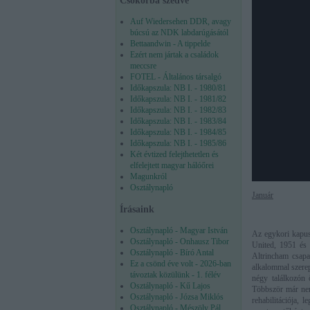
Csokorba szedve
Auf Wiedersehen DDR, avagy
búcsú az NDK labdarúgásától
Bettaandwin - A tippelde
Ezért nem jártak a családok
meccsre
FOTEL - Általános társalgó
Időkapszula: NB I. - 1980/81
Időkapszula: NB I. - 1981/82
Időkapszula: NB I. - 1982/83
Időkapszula: NB I. - 1983/84
Időkapszula: NB I. - 1984/85
Időkapszula: NB I. - 1985/86
Két évtized felejthetetlen és
elfelejtett magyar hálóőrei
Magunkról
Osztálynapló
Január
Írásaink
Osztálynapló - Magyar István
Az egykori kapus
Osztálynapló - Onhausz Tibor
United, 1951 és
Osztálynapló - Bíró Antal
Altrincham csapa
Ez a csönd éve volt - 2026-ban
alkalommal szerep
távoztak közülünk - 1. félév
négy találkozón 
Osztálynapló - Kű Lajos
Többször már nem 
Osztálynapló - Józsa Miklós
rehabilitációja, 
Osztálynapló - Mészöly Pál