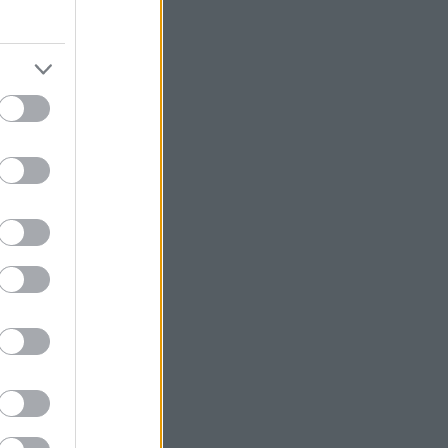
 1978 között a
n a Dorchester
ard Haugesund,
inc találattal
FA-kupadöntős
repelt az angol
Brookmans Park
lgozott szak
választották a
si vezetőjévé.