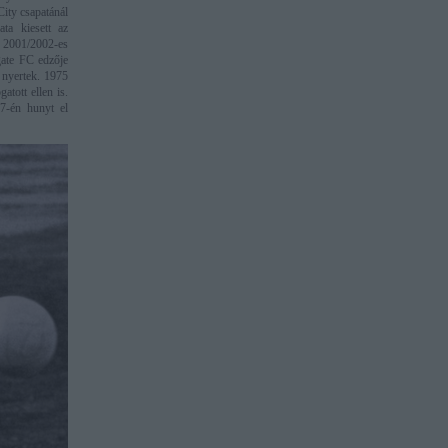
City csapatánál
ta kiesett az
A 2001/2002-es
gate FC edzője
 nyertek. 1975
atott ellen is.
 7-én hunyt el