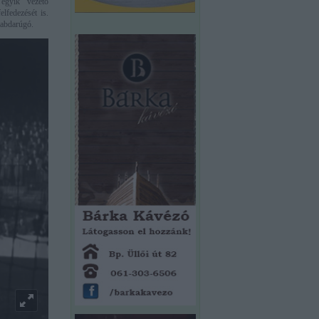
 egyik vezető
lfedezését is.
 labdarúgó.