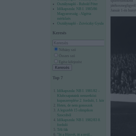
sportvezetőkén
Osztálynapló - Rubold Péter
játékosmegfigyel
Időkapszula: NB I. 1985/86
Január 1-én hunyt
Magyarország - Algéria
mérkőzés
Osztálynapló - Zsivóczky Gyula
Keresés
Néhány szó
Összes szó
Egész kifejezést
Top 7
Időkapszula: NB I. 1981/82 –
Klubcsapataink nemzetközi
kupaszereplése 2. forduló, 1. kör
Heten, de nem gonoszok
A legszebb 15 olimpikon
Szocsiból
Időkapszula: NB I. 1982/83 8.
forduló
Téli fák
"Itt a Húsvét, itt a nyúl...