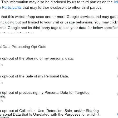
. This information may also be disclosed by us to third parties on the
IA
Participants
that may further disclose it to other third parties.
 that this website/app uses one or more Google services and may gath
including but not limited to your visit or usage behaviour. You may click 
 to Google and its third-party tags to use your data for below specifi
ogle consent section.
l Data Processing Opt Outs
o opt-out of the Sharing of my personal data.
In
o opt-out of the Sale of my Personal Data.
In
to opt-out of processing my Personal Data for Targeted
ing.
In
álogatott mérkőzésén szereplő
Bene Ferenccel
csapatkapitányként cserél zászlót és virágcsokro
o opt-out of Collection, Use, Retention, Sale, and/or Sharing
ersonal Data that Is Unrelated with the Purposes for which it
budapesti Eb-selejtező előtt
lected.