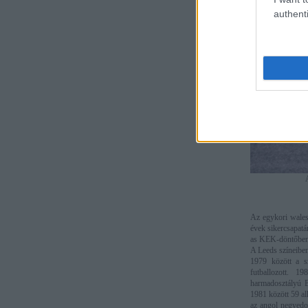
authenti
Az egykori walesi
évek sikercsapatá
as KEK-döntőben 
A Leeds színeiben
1979 között a s
futballozott. 1
harmadosztályú B
1981 között 59 al
az angol negyedos