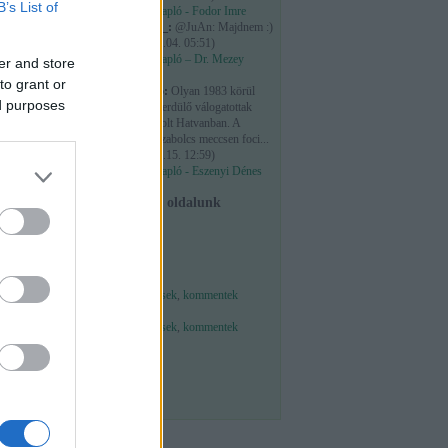
B’s List of
Osztálynapló - Fodor Imre
maribor_:
@JuAn: Majdnem :)
(
2026.03.04. 05:51
)
Osztálynapló – Dr. Mezey
er and store
György
to grant or
szabzero:
Olyan 1983 körül
ed purposes
megyei serdülő válogatottak
tornája volt Hatvanban. A
Heves-Szabolcs meccsen foci...
(
2026.01.15. 12:59
)
Osztálynapló - Eszenyi Dénes
Facebook oldalunk
Feedek
RSS 2.0
bejegyzések
,
kommentek
Atom
bejegyzések
,
kommentek
Egyéb
t az 1971-es