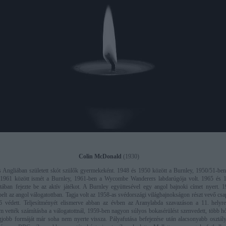
Colin McDonald
(1930)
 Angliában született skót szülők gyermekeként. 1948 és 1950 között a Burnley, 1950/51-be
 1961 között ismét a Burnley, 1961-ben a Wycombe Wanderers labdarúgója volt. 1965 és 1
tában fejezte be az aktív játékot. A Burnley együttesével egy angol bajnoki címet nyert. 
elt az angol válogatottban. Tagja volt az 1958-as svédországi világbajnokságon részt vevő cs
ő védett. Teljesítményét elismerve abban az évben az Aranylabda szavazáson a 11. helyre
vették számításba a válogatottnál, 1959-ben nagyon súlyos bokasérülést szenvedett, több hón
legjobb formáját már soha nem nyerte vissza. Pályafutása befejezése után alacsonyabb osztál