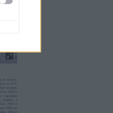
nas és hetvenes
őben: az 1973-
tek vereséget.
erzett. 1976 és
r csapataiban
rt Angliába a
zében. 1969 és
e után 1986-ban
ályba. 1988 és