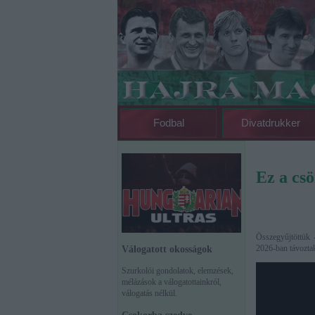
Fodbal
Divatdrukker
Ez a csö
Összegyűjtöttük -
2026-ban távoztak
Válogatott okosságok
Szurkolói gondolatok, elemzések,
mélázások a válogatottainkról,
válogatás nélkül.