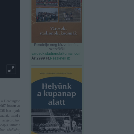
Rendelje meg közvetlenül a
szerzőtől!
varosok.stadionok@gmail.com
Ár 2999 Ft.
Részletek itt
n a Headington
967 között az
1958-ban nyolc
apatnak, mind a
 rangsorolták.
apig tartott a
yban edzőként,