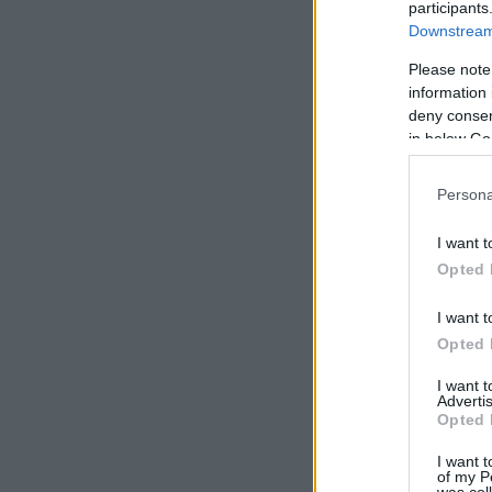
participants
Downstream 
Please note
information 
deny consent
in below Go
Persona
I want t
Opted 
I want t
Opted 
I want 
Advertis
Opted 
Az ötvenedik v
I want t
of my P
was col