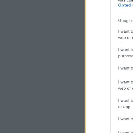
Opted 
Az egykori angol
svájci Servette,
Google 
Town játékosa vol
1982/83-ban a Ba
I want t
gólkirály lett.
Tottenham csapatá
web or d
válogatottban és
szállodának vo
I want t
kommentátorként,
Tottenham Hotspu
purpose
Önéletrajzi könyv
I want 
I want t
web or d
I want t
or app.
I want t
I want t