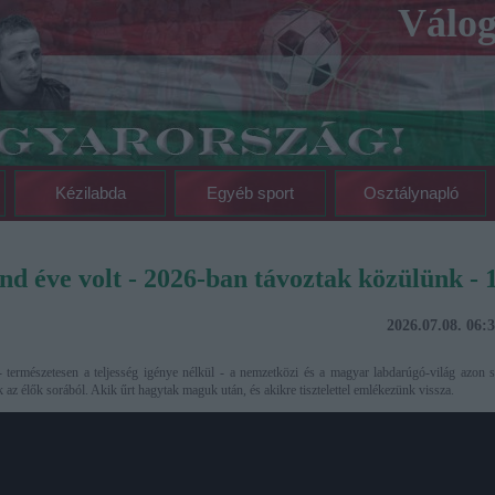
Válog
Kézilabda
Egyéb sport
Osztálynapló
nd éve volt - 2026-ban távoztak közülünk - 1
2026.07.08. 06:
 természetesen a teljesség igénye nélkül - a nemzetközi és a magyar labdarúgó-világ azon sz
 az élők sorából. Akik űrt hagytak maguk után, és akikre tisztelettel emlékezünk vissza.