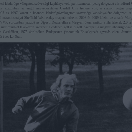
esi labdarúgó-válogatott szövetségi kapitánya volt, párhuzamosan pedig dolgozott a Bradford 
ös szezonban az angol negyedosztályú Cardiff City trénere volt, a szezon végén csapa
995 és 1997 között a libanoni labdarúgó-válogatott szövetségi kapitányaként dolgozott. 
l másodosztályú Sheffield Wednesday csapatát edzette. 2008 és 2009 között az amatőr Mar
VVK-sorozatban játszott az Újpesti Dózsa ellen a Megyeri úton, amikor a lila-fehérek 2:0-ra
ár mindkét találkozón szerepelt, Leedsben gólt is rúgott. Szerepelt a magyar labdarúgó válog
 Cardiffban, 1975 áprilisában Budapesten játszottunk Eb-selejtezőt egymás ellen. Január
öt éves korában.