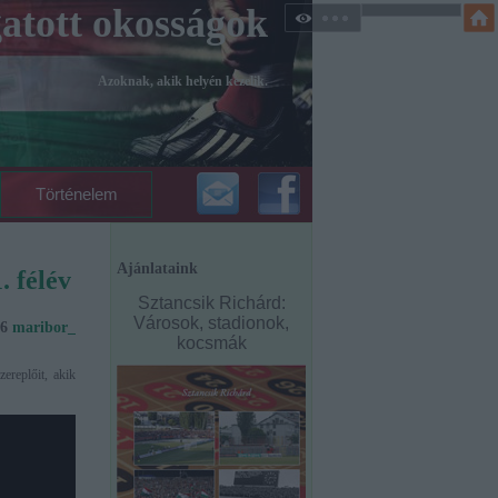
atott okosságok
Azoknak, akik helyén kezelik.
Történelem
Ajánlataink
. félév
Sztancsik Richárd:
Városok, stadionok,
36
maribor_
kocsmák
ereplőit, akik