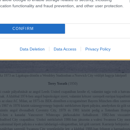
cation functionality and fraud prevention, and other user protection.
CONFIRM
Data Deletion
Data Access
Privacy Policy
Az 1973-as Ligakupa-döntőn a Wembley Stadionban a Norwich City védőjét hagyja faképnél
Terry Yorath
(1950)
 csatár pályafutását az angol Leeds United csapatában kezdte el, valamint tagja volt a hatva
nak. A klubbal 1974-ben angol bajnokságot nyert, valamint kétszer szerepelt európai kupadönt
az olasz AC Milan, az 1975-ös BEK-döntőben a nyugatnémet Bayern München ellen szenved
 1967 és 1976 között száznegyvenegy bajnoki mérkőzésen lépett pályára, amelyeken tíz gólt sz
zintén angol élvonalbeli Coventry City, 1979 és 1981 között pedig a Tottenham Hotspu
981-ben a kanadai Vancouver Whitecaps játékosaként futballozott. 1982-ben visszaté
radford City csapatához. Utolsó mérkőzését 1986-ban játszotta a walesi Swansea City me
kalommal lépett pályára a walesi labdarúgó-válogatottban, két gólt szerzett. Karrierje befejezés
ztályban szereplő Swansea City vezetőedzője lett; a klubbal 1988-ban feljutott a harmadoszt