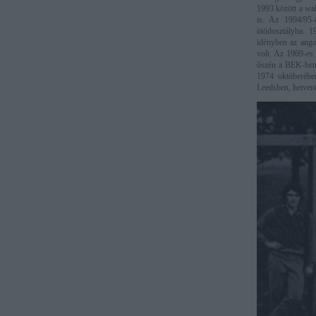
1993 között a wal
is. Az 1994/95-
ötödosztályba. 1
idényben az ango
volt. Az 1969-es 
őszén a BEK-ben m
1974 októberében
Leedsben, hetven