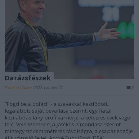
Darázsfészek
Fradista Utazó
•
2022. október 27.
0
"Fogd be a pofád" - e szavakkal kezdődött,
legalábbis saját bevallása szerint, egy fiatal
kézilabdás lány profi karrierje, a kétezres évek vége
felé. Vele szemben, a játékos elmondása szerint
mintegy tíz centiméteres távolságra, a csapat edzője
állt, vöröslő fejjel. André Fuhr (Fotó: DPA)