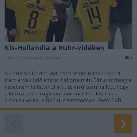
Kis-Hollandia a Ruhr-vidéken
Fradista Utazó
•
2020. február 27.
2
A Borussia Dortmund nevét szinte minden sport
iránt érdeklődő ember hallotta már. Bár a többség a
nevet nem feltétlenül érti, és arról sem hallott, hogy
a klub a labdarúgáson kívül más területen is
érdekelt volna. A BVB új szerzeményei. Fotó: BVB