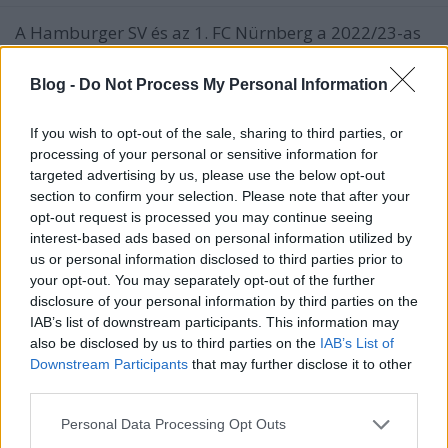
A Hamburger SV és az 1. FC Nürnberg a 2022/23-as
szezonban a német másodosztályban szerepel. Száz
évvel ezelőtt viszont ők vívták a bajnoki döntőt -
Blog -
Do Not Process My Personal Information
méghozzá minden idők egyik legemlékezetesebb
döntőjét. Az 1922-es bajnoki döntő egyik jelenete
If you wish to opt-out of the sale, sharing to third parties, or
processing of your personal or sensitive information for
targeted advertising by us, please use the below opt-out
section to confirm your selection. Please note that after your
opt-out request is processed you may continue seeing
interest-based ads based on personal information utilized by
us or personal information disclosed to third parties prior to
your opt-out. You may separately opt-out of the further
disclosure of your personal information by third parties on the
IAB’s list of downstream participants. This information may
also be disclosed by us to third parties on the
IAB’s List of
Downstream Participants
that may further disclose it to other
third parties.
Please note that this website/app uses one or more Google
Personal Data Processing Opt Outs
services and may gather and store information including but