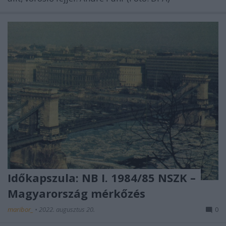
Időkapszula: NB I. 1984/85 NSZK –
Magyarország mérkőzés
maribor_
•
2022. augusztus 20.
0