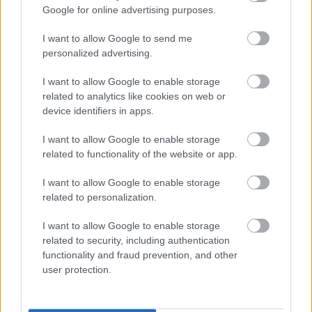
Google for online advertising purposes.
I want to allow Google to send me
personalized advertising.
I want to allow Google to enable storage
Jegy, név, oltási
related to analytics like cookies on web or
device identifiers in apps.
Fradista Utazó
•
2021. augusztus 29.
0
I want to allow Google to enable storage
Németország Észak-Rajna-Vesztfália nevű
related to functionality of the website or app.
tartományában augusztusban már erősen látszik a
Covid-19 negyedik hulláma. A fertőzésszámok
I want to allow Google to enable storage
meredeken emelkednek, igaz, főleg az iskolás
related to personalization.
gyerekek közt terjed a vírus (a tanítás már augusztus
közepén megkezdődött). Hogyan hat a helyzet a
I want to allow Google to enable storage
sporteseményekre?…
related to security, including authentication
functionality and fraud prevention, and other
user protection.