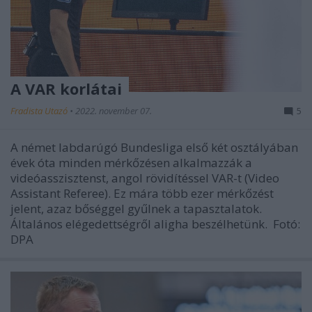
A VAR korlátai
Fradista Utazó
•
2022. november 07.
5
A német labdarúgó Bundesliga első két osztályában
évek óta minden mérkőzésen alkalmazzák a
videóasszisztenst, angol rövidítéssel VAR-t (Video
Assistant Referee). Ez mára több ezer mérkőzést
jelent, azaz bőséggel gyűlnek a tapasztalatok.
Általános elégedettségről aligha beszélhetünk. Fotó:
DPA