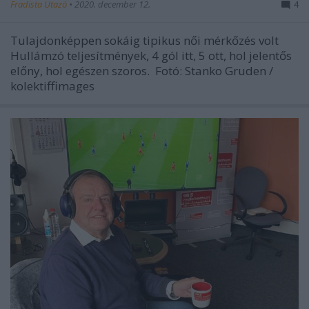
Fradista Utazó
•
2020. december 12.
4
Tulajdonképpen sokáig tipikus női mérkőzés volt
Hullámzó teljesítmények, 4 gól itt, 5 ott, hol jelentős
előny, hol egészen szoros. Fotó: Stanko Gruden /
kolektiffimages