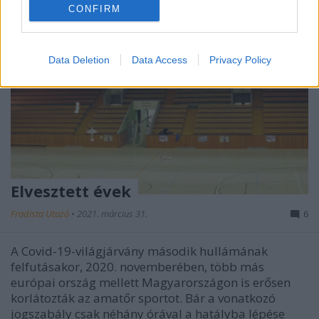
CONFIRM
Data Deletion
Data Access
Privacy Policy
Elvesztett évek
Fradista Utazó
•
2021. március 31.
6
A Covid-19-világjárvány második hullámának
felfutásakor, 2020. novemberében, több más
európai ország mellett Magyarországon is erősen
korlátozták az amatőr sportot. Bár a vonatkozó
jogszabály csak néhány órával a hatályba lépése