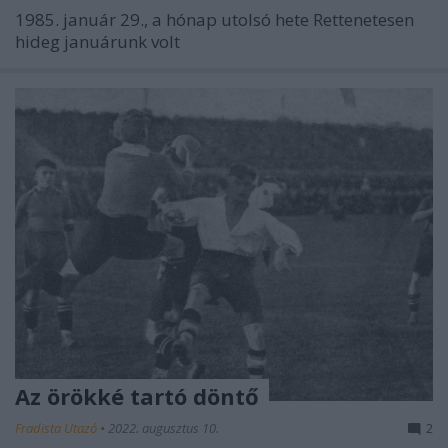
1985. január 29., a hónap utolsó hete Rettenetesen
hideg januárunk volt
Az örökké tartó döntő
Fradista Utazó
•
2022. augusztus 10.
2