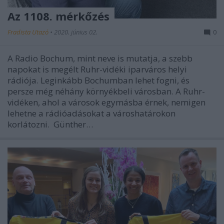
Az 1108. mérkőzés
Fradista Utazó
•
2020. június 02.
0
A Radio Bochum, mint neve is mutatja, a szebb
napokat is megélt Ruhr-vidéki iparváros helyi
rádiója. Leginkább Bochumban lehet fogni, és
persze még néhány környékbeli városban. A Ruhr-
vidéken, ahol a városok egymásba érnek, nemigen
lehetne a rádióadásokat a városhatárokon
korlátozni. Günther…