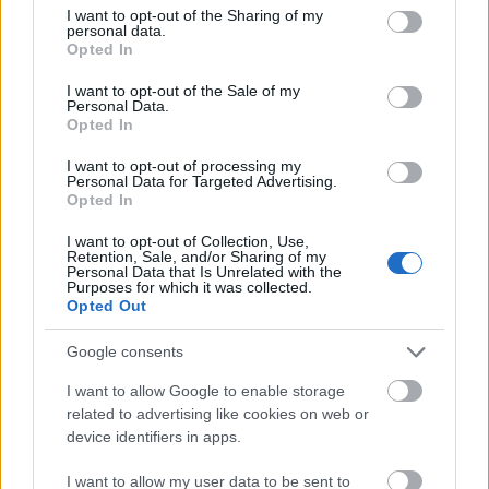
not limited to your visit or usage behaviour. You may click to
I want to opt-out of the Sharing of my
Bajnok lett a TSV Spandau 1862!
personal data.
grant or deny consent to Google and its third-party tags to
Opted In
use your data for below specified purposes in below Google
Fradista Utazó
•
2021. szeptember 20.
0
consent section.
I want to opt-out of the Sale of my
Personal Data.
A kézilabdasport valamivel több, mint százéves
Opted In
múltra tekint vissza. A sportág születésnapjának
I want to opt-out of processing my
1917. október 29-ét tartják, amikor Max Heiser
Personal Data for Targeted Advertising.
berlini tornatanár kiadta a kézilabdának (németül
Opted In
Handball) nevezett sport szabálykönyvét. Ez ugyan
elég jelentősen eltért még attól, ahogy mi ma a…
I want to opt-out of Collection, Use,
Retention, Sale, and/or Sharing of my
Personal Data that Is Unrelated with the
Purposes for which it was collected.
Opted Out
Google consents
I want to allow Google to enable storage
related to advertising like cookies on web or
device identifiers in apps.
I want to allow my user data to be sent to