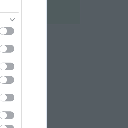
Egyéb
dista Utazó
 weboldalon Az
ló szavai közé
lőnyt szerez”,