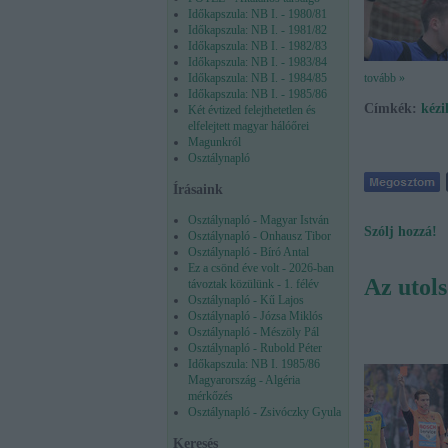
Időkapszula: NB I. - 1980/81
Időkapszula: NB I. - 1981/82
Időkapszula: NB I. - 1982/83
Időkapszula: NB I. - 1983/84
tovább »
Időkapszula: NB I. - 1984/85
Időkapszula: NB I. - 1985/86
Címkék:
kézi
Két évtized felejthetetlen és
elfelejtett magyar hálóőrei
Magunkról
Osztálynapló
Írásaink
Osztálynapló - Magyar István
Szólj hozzá!
Osztálynapló - Onhausz Tibor
Osztálynapló - Bíró Antal
Ez a csönd éve volt - 2026-ban
Az utols
távoztak közülünk - 1. félév
Osztálynapló - Kű Lajos
Osztálynapló - Józsa Miklós
Osztálynapló - Mészöly Pál
Osztálynapló - Rubold Péter
Időkapszula: NB I. 1985/86
Magyarország - Algéria
mérkőzés
Osztálynapló - Zsivóczky Gyula
Keresés