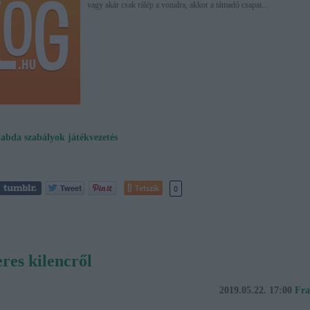
vagy akár csak rálép a vonalra, akkor a támadó csapat…
labda
szabályok
játékvezetés
Tetszik
0
res kilencről
2019.05.22. 17:00
Fra