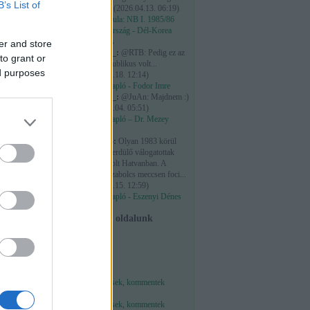
B’s List of
vagy 5...
(
2026.04.13. 06:19
)
Időkapszula: NB I. 1985/86
Magyarország - Dél-Korea
mérkőzés
er and store
maribor_:
@RTB: Pedig ez az
to grant or
elejétől publikus volt...
ed purposes
(
2026.03.18. 12:14
)
Osztálynapló - Fodor Imre
maribor_:
@JuAn: Majdnem :)
(
2026.03.04. 05:51
)
Osztálynapló – Dr. Mezey
György
szabzero:
Olyan 1983 körül
megyei serdülő válogatottak
tornája volt Hatvanban. A
Heves-Szabolcs meccsen foci...
dista Utazó
(
2026.01.15. 12:59
)
Osztálynapló - Eszenyi Dénes
u weboldalon.
 játékvezetők:
Facebook oldalunk
t birtokló, a
Feedek
RSS 2.0
bejegyzések
,
kommentek
Atom
bejegyzések
,
kommentek