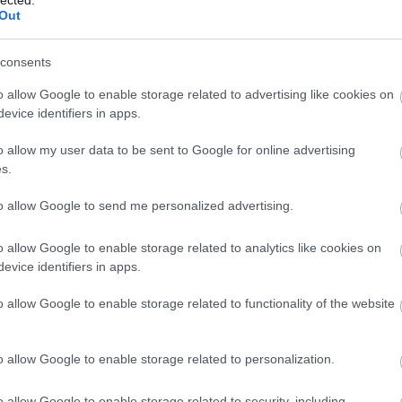
Out
consents
labda
szabályok
o allow Google to enable storage related to advertising like cookies on
evice identifiers in apps.
Tetszik
0
o allow my user data to be sent to Google for online advertising
s.
to allow Google to send me personalized advertising.
yszabály helyes alkalmazása
o allow Google to enable storage related to analytics like cookies on
evice identifiers in apps.
2019.05.23. 19:43
Fra
o allow Google to enable storage related to functionality of the website
Ez a cikk eredetileg 2013 áprilisában jelent meg a Handball.hu
„előny” (angolul „advantage”) a szabálykönyv gyakrabban előfordu
tartozik. Szinte minden szabálypontban ott van, hogy „ha ezzel e
o allow Google to enable storage related to personalization.
vagy valamely hasonló, ezzel egyenértékű kifejezés, sok…
o allow Google to enable storage related to security, including