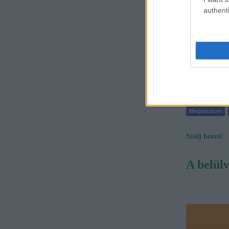
authenti
tovább »
Címkék:
kézi
Szólj hozzá!
A belül