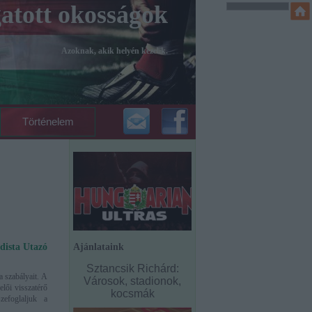
atott okosságok
Azoknak, akik helyén kezelik.
Történelem
dista Utazó
Ajánlataink
Sztancsik Richárd:
 szabályait. A
Városok, stadionok,
elői visszatérő
kocsmák
zefoglaljuk a