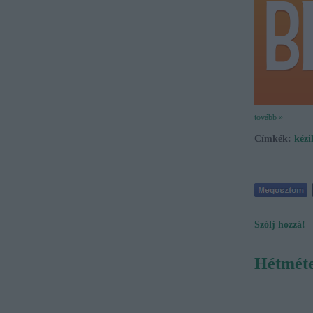
tovább »
Címkék:
kézi
Szólj hozzá!
Hétméte