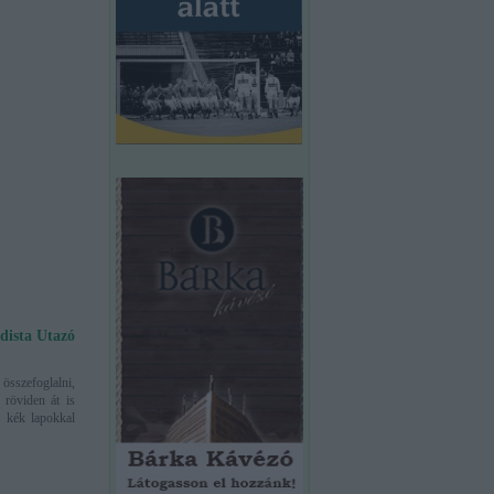
dista Utazó
 összefoglalni,
röviden át is
k kék lapokkal