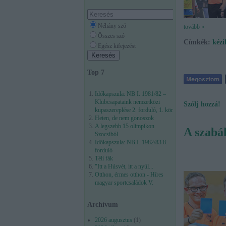
Néhány szó
tovább »
Összes szó
Címkék:
kézi
Egész kifejezést
Top 7
Időkapszula: NB I. 1981/82 –
Klubcsapataink nemzetközi
Szólj hozzá!
kupaszereplése 2. forduló, 1. kör
Heten, de nem gonoszok
A legszebb 15 olimpikon
A szabál
Szocsiból
Időkapszula: NB I. 1982/83 8.
forduló
Téli fák
"Itt a Húsvét, itt a nyúl...
Otthon, érmes otthon - Híres
magyar sportcsaládok V.
Archívum
2026 augusztus
(
1
)