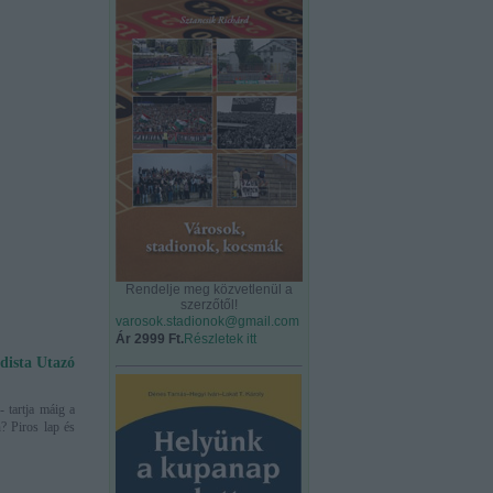
Rendelje meg közvetlenül a
szerzőtől!
varosok.stadionok@gmail.com
Ár 2999 Ft.
Részletek itt
dista Utazó
- tartja máig a
? Piros lap és