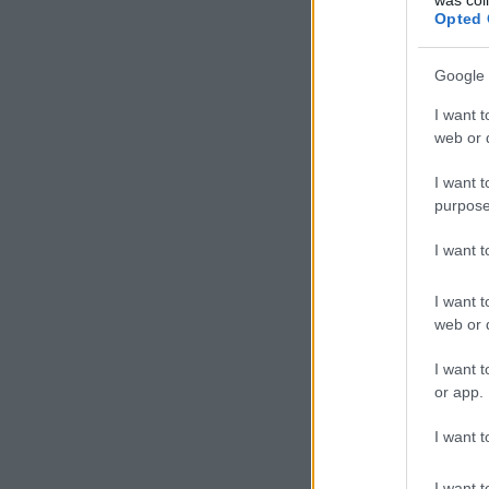
Opted 
tovább »
Google 
Címkék:
kézi
I want t
web or d
I want t
purpose
Szólj hozzá!
I want 
Az előn
I want t
web or d
I want t
or app.
I want t
I want t