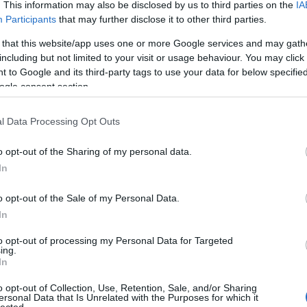
. This information may also be disclosed by us to third parties on the
IA
Participants
that may further disclose it to other third parties.
labda
amatőr
szabályok
játékvezetés
megyei
 that this website/app uses one or more Google services and may gath
including but not limited to your visit or usage behaviour. You may click 
 to Google and its third-party tags to use your data for below specifi
Tetszik
0
ogle consent section.
l Data Processing Opt Outs
ddobás elvégzése
o opt-out of the Sharing of my personal data.
In
2019.05.23. 19:45
Fra
o opt-out of the Sale of my Personal Data.
Ez a cikk eredetileg 2019 áprilisában jelent meg a Handball.h
In
Kézilabdameccsen szabaddobást alapvetően két esetben ítélhetnek a
(Megj.: A cikkben minden esetben A betűvel jelölöm, a labdá
szabaddobást elvégző csapatot, és B betűvel a labdát nem birtokló…
to opt-out of processing my Personal Data for Targeted
ing.
In
o opt-out of Collection, Use, Retention, Sale, and/or Sharing
ersonal Data that Is Unrelated with the Purposes for which it
lected.