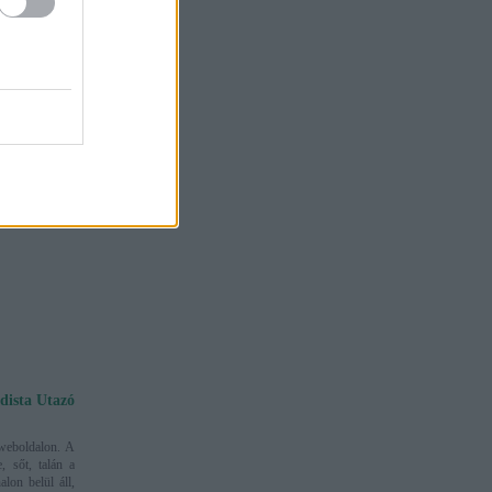
dista Utazó
 weboldalon. A
, sőt, talán a
alon belül áll,