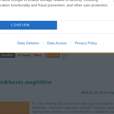
cation functionality and fraud prevention, and other user protection.
CONFIRM
labda
szabályok
játékvezetés
Data Deletion
Data Access
Privacy Policy
Tetszik
0
védekezés megítélése
2019.05.23. 19:41
Fra
Ez a cikk eredetileg 2012 márciusában jelent meg a Handball.hu
kézilabdázás szabályaival kapcsolatos közkeletű tévedések egyike
legelterjedtebb, miszerint, ha a védekező játékos a hatméteres von