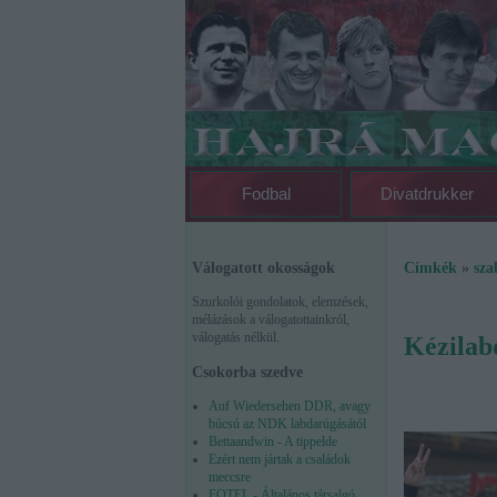
Fodbal
Divatdrukker
Válogatott okosságok
Címkék
»
sza
Szurkolói gondolatok, elemzések,
mélázások a válogatottainkról,
válogatás nélkül.
Kézilab
Csokorba szedve
Auf Wiedersehen DDR, avagy
búcsú az NDK labdarúgásától
Bettaandwin - A tippelde
Ezért nem jártak a családok
meccsre
FOTEL - Általános társalgó