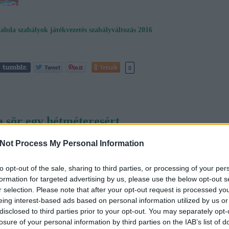
labda
szabályok
játékvezetés
szabályváltozás 2016
Tetszik
0
a sör egy hétméteresért
2019.06.25. 17:00
Fra
Not Process My Personal Information
A hazai csapat jobbszélsője nem volt különösebben gólerős játékos. De ő volt 
to opt-out of the sale, sharing to third parties, or processing of your per
egyetlen balkezes, szóval vita nélkül övé volt a poszt a létező legalacsonyabb oszt
formation for targeted advertising by us, please use the below opt-out s
kisvárosi kézilabdacsapatban. Az egyik bajnoki meccs előtt fennhangon közölte,
r selection. Please note that after your opt-out request is processed y
ezen a meccsen…
eing interest-based ads based on personal information utilized by us or
disclosed to third parties prior to your opt-out. You may separately opt-
losure of your personal information by third parties on the IAB’s list of