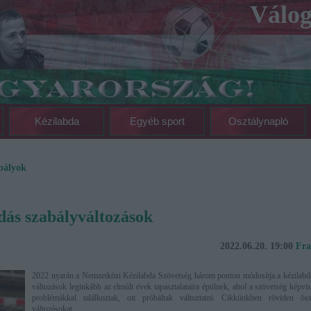
Válog
Kézilabda
Egyéb sport
Osztálynapló
bályok
dás szabályváltozások
2022.06.20. 19:00
Fra
2022 nyarán a Nemzetközi Kézilabda Szövetség három ponton módosítja a kézilabda
változások leginkább az elmúlt évek tapasztalataira épülnek, ahol a szövetség képvis
problémákkal találkoztak, ott próbáltak változtatni. Cikkünkben röviden öss
változásokat.…